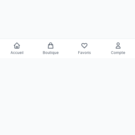
Accueil
Boutique
Favoris
Compte
MM
CLASSIC
Votre boutique de mode en ligne. Découvrez les dernières